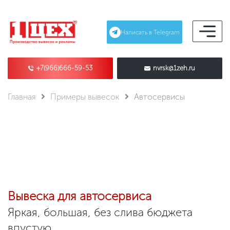
Написать в Telegram
+7(966)666-59-53
nvrsk@1zeh.ru
Главная
Примеры вывесок
Автосервисы
Вывеска для автосервиса
Яркая, большая, без слива бюджета
впустую