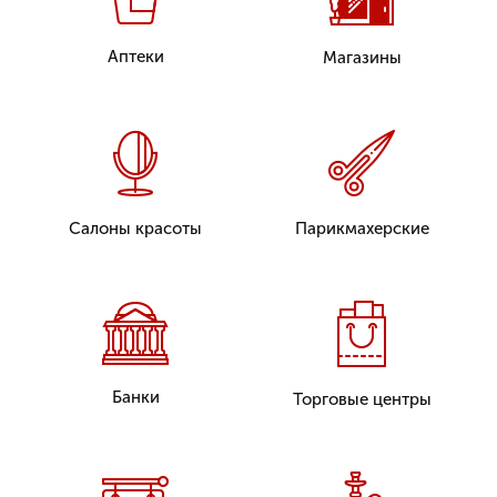
Аптеки
Магазины
Подходит для улицы
Салоны красоты
Парикмахерские
Соответствует 902-пп
Подходит для улицы
Часто запрещается для
Экономный выриант
Банки
Торговые центры
размещения
Примеры фигурных световых