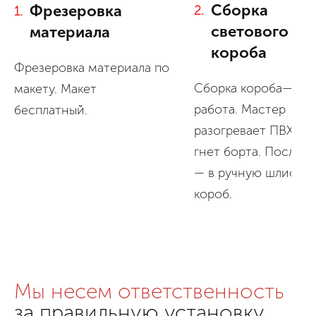
Сборка
Фрезеровка
2.
1.
светового
материала
короба
Фрезеровка материала по
Сборка короба— ру
макету. Макет
работа. Мастер
бесплатный.
разогревает ПВХ фе
гнет борта. После с
— в ручную шлифуе
короб.
Мы несем ответственность
за правильную установку