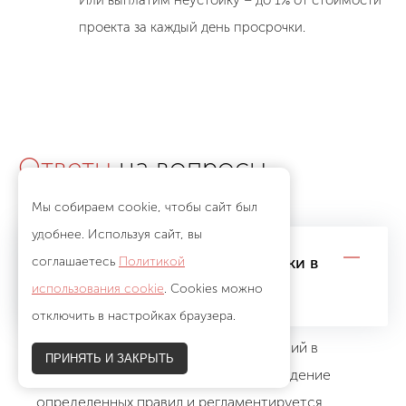
Или выплатим неустойку – до 1% от стоимости
проекта за каждый день просрочки.
Ответы
на вопросы
Мы собираем cookie, чтобы сайт был
удобнее. Используя сайт, вы
Нужно ли согласовывать вывески в
соглашаетесь
Политикой
Новороссийске?
использования cookie
. Cookies можно
отключить в настройках браузера.
Размещение вывесок на фасадах зданий в
ПРИНЯТЬ И ЗАКРЫТЬ
Новороссийске предполагает соблюдение
определенных правил и регламентируется