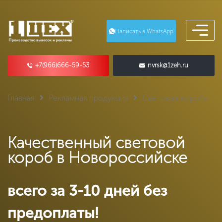
Написать в WhatsApp
+7(966)666-59-53
nvrsk@1zeh.ru
Главная
Рекламная продукция
Световые короба
Качественный световой
короб в Новороссийске
всего за 3-10 дней без
предоплаты!