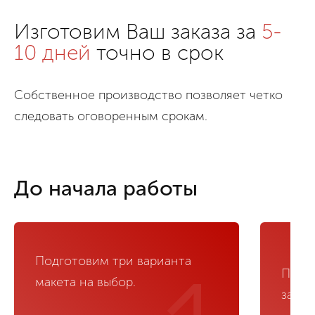
Изготовим Ваш заказа за
5-
10 дней
точно в срок
Собственное производство позволяет четко
следовать оговоренным срокам.
До начала работы
Подготовим три варианта
Прои
макета на выбор.
замер